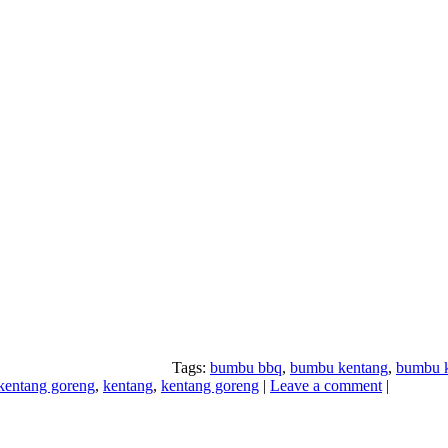
Tags:
bumbu bbq
,
bumbu kentang
,
bumbu k
kentang goreng
,
kentang
,
kentang goreng
|
Leave a comment
|