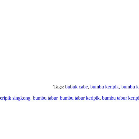
Tags:
bubuk cabe
,
bumbu keripik
,
bumbu ke
ripik singkong
,
bumbu tabur
,
bumbu tabur keripik
,
bumbu tabur kerip