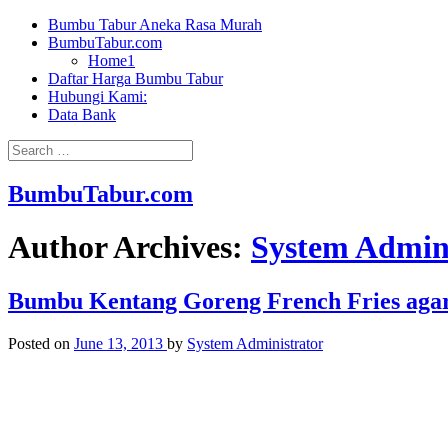
Bumbu Tabur Aneka Rasa Murah
BumbuTabur.com
Home1
Daftar Harga Bumbu Tabur
Hubungi Kami:
Data Bank
BumbuTabur.com
Author Archives:
System Admini
Bumbu Kentang Goreng French Fries agar 
Posted on
June 13, 2013
by
System Administrator