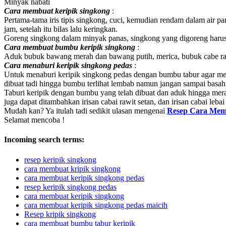
Minyak nabati
Cara membuat keripik singkong
:
Pertama-tama iris tipis singkong, cuci, kemudian rendam dalam air pa
jam, setelah itu bilas lalu keringkan.
Goreng singkong dalam minyak panas, singkong yang digoreng harus
Cara membuat bumbu keripik singkong
:
Aduk bubuk bawang merah dan bawang putih, merica, bubuk cabe rawit
Cara menaburi keripik singkong pedas
:
Untuk menaburi keripik singkong pedas dengan bumbu tabur agar m
dibuat tadi hingga bumbu terlihat lembab namun jangan sampai basa
Taburi keripik dengan bumbu yang telah dibuat dan aduk hingga mera
juga dapat ditambahkan irisan cabai rawit setan, dan irisan cabai leba
Mudah kan? Ya itulah tadi sedikit ulasan mengenai
Resep Cara Memb
Selamat mencoba !
Incoming search terms:
resep keripik singkong
cara membuat kripik singkong
cara membuat keripik singkong pedas
resep keripik singkong pedas
cara membuat keripik singkong
cara membuat keripik singkong pedas maicih
Resep kripik singkong
cara membuat bumbu tabur keripik