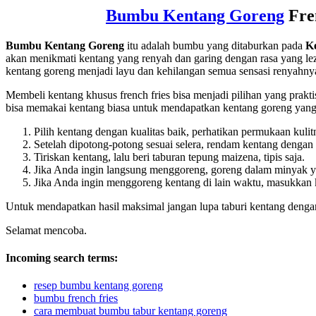
Bumbu Kentang Goreng
Fre
Bumbu Kentang Goreng
itu adalah bumbu yang ditaburkan pada
K
akan menikmati kentang yang renyah dan garing dengan rasa yang leza
kentang goreng menjadi layu dan kehilangan semua sensasi renyahnya.
Membeli kentang khusus french fries bisa menjadi pilihan yang prak
bisa memakai kentang biasa untuk mendapatkan kentang goreng yang se
Pilih kentang dengan kualitas baik, perhatikan permukaan kul
Setelah dipotong-potong sesuai selera, rendam kentang dengan 
Tiriskan kentang, lalu beri taburan tepung maizena, tipis saja.
Jika Anda ingin langsung menggoreng, goreng dalam minyak 
Jika Anda ingin menggoreng kentang di lain waktu, masukkan 
Untuk mendapatkan hasil maksimal jangan lupa taburi kentang deng
Selamat mencoba.
Incoming search terms:
resep bumbu kentang goreng
bumbu french fries
cara membuat bumbu tabur kentang goreng