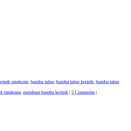
ripik singkong
,
bumbu tabur
,
bumbu tabur keripik
,
bumbu tabur
ik singkong
,
membuat bumbu keripik
|
5 Comments
|