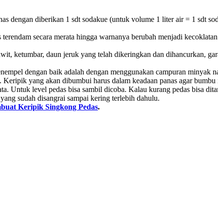
nas dengan diberikan 1 sdt sodakue (untuk volume 1 liter air = 1 sdt so
 terendam secara merata hingga warnanya berubah menjadi kecoklatan
, ketumbar, daun jeruk yang telah dikeringkan dan dihancurkan, gara
enempel dengan baik adalah dengan menggunakan campuran minyak nab
h. Keripik yang akan dibumbui harus dalam keadaan panas agar bumbu
ta. Untuk level pedas bisa sambil dicoba. Kalau kurang pedas bisa di
i yang sudah disangrai sampai kering terlebih dahulu.
uat Keripik Singkong Pedas
.