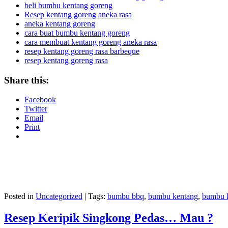
beli bumbu kentang goreng
Resep kentang goreng aneka rasa
aneka kentang goreng
cara buat bumbu kentang goreng
cara membuat kentang goreng aneka rasa
resep kentang goreng rasa barbeque
resep kentang goreng rasa
Share this:
Facebook
Twitter
Email
Print
Posted in
Uncategorized
|
Tags:
bumbu bbq
,
bumbu kentang
,
bumbu 
Resep Keripik Singkong Pedas… Mau ?