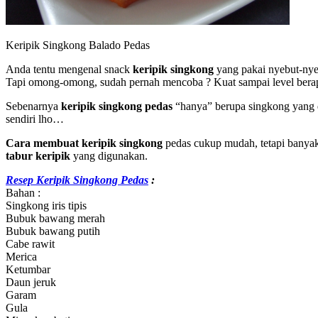
Keripik Singkong Balado Pedas
Anda tentu mengenal snack
keripik singkong
yang pakai nyebut-nye
Tapi omong-omong, sudah pernah mencoba ? Kuat sampai level ber
Sebenarnya
keripik singkong pedas
“hanya” berupa singkong yang dii
sendiri lho…
Cara membuat keripik singkong
pedas cukup mudah, tetapi banya
tabur keripik
yang digunakan.
Resep Keripik Singkong Pedas
:
Bahan :
Singkong iris tipis
Bubuk bawang merah
Bubuk bawang putih
Cabe rawit
Merica
Ketumbar
Daun jeruk
Garam
Gula