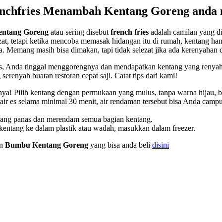
nchfries Menambah Kentang Goreng anda me
entang Goreng
atau sering disebut
french fries
adalah camilan yang di
t, tetapi ketika mencoba memasak hidangan itu di rumah, kentang hany
 Memang masih bisa dimakan, tapi tidak selezat jika ada kerenyahan di
tis, Anda tinggal menggorengnya dan mendapatkan kentang yang renyah
renyah buatan restoran cepat saji. Catat tips dari kami!
itnya! Pilih kentang dengan permukaan yang mulus, tanpa warna hijau,
air es selama minimal 30 menit, air rendaman tersebut bisa Anda campu
yang panas dan merendam semua bagian kentang.
kentang ke dalam plastik atau wadah, masukkan dalam freezer.
an
Bumbu Kentang Goreng
yang bisa anda beli
disini