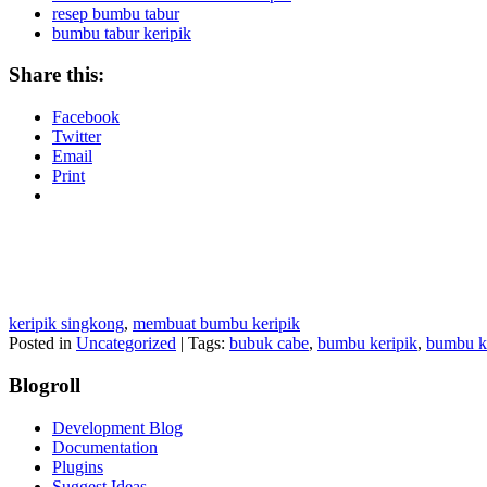
resep bumbu tabur
bumbu tabur keripik
Share this:
Facebook
Twitter
Email
Print
keripik singkong
,
membuat bumbu keripik
Posted in
Uncategorized
|
Tags:
bubuk cabe
,
bumbu keripik
,
bumbu ke
Blogroll
Development Blog
Documentation
Plugins
Suggest Ideas