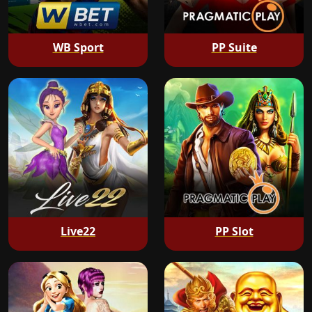
WB Sport
PP Suite
Live22
PP Slot