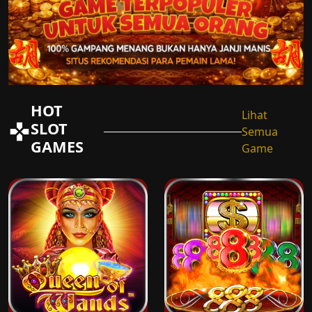
HOT
Lihat
SLOT
Semua
GAMES
Game