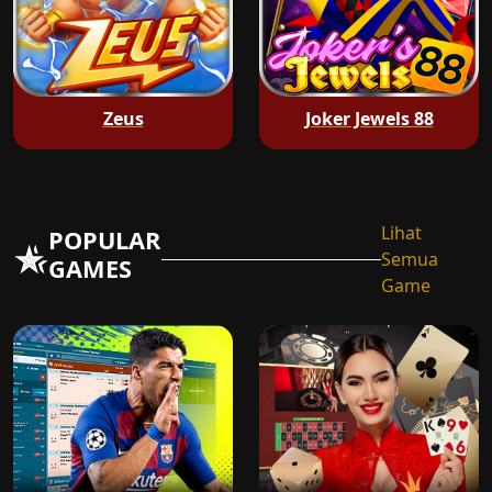
Zeus
Joker Jewels 88
Lihat
POPULAR
Semua
GAMES
Game