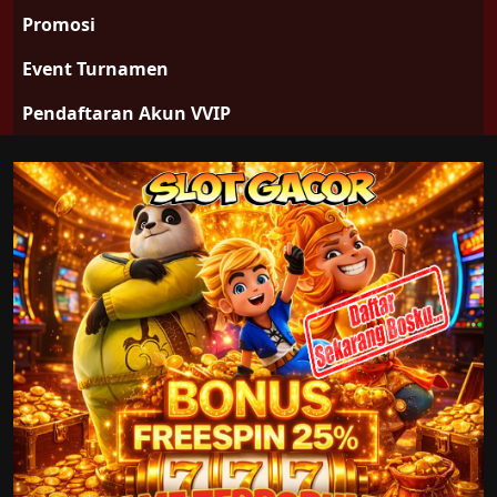
Promosi
Event Turnamen
Pendaftaran Akun VVIP