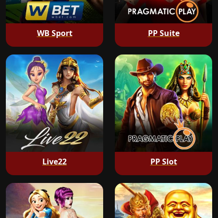
WB Sport
PP Suite
Live22
PP Slot