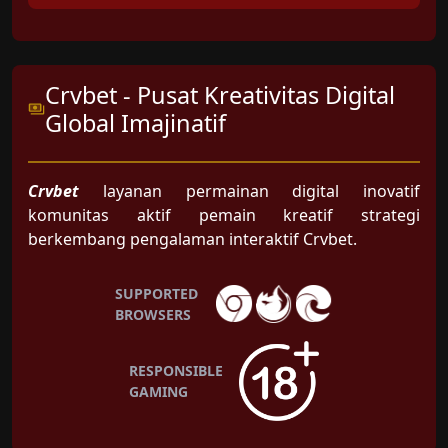
Crvbet - Pusat Kreativitas Digital
Global Imajinatif
Crvbet
layanan permainan digital inovatif
komunitas aktif pemain kreatif strategi
berkembang pengalaman interaktif Crvbet.
SUPPORTED
BROWSERS
RESPONSIBLE
GAMING